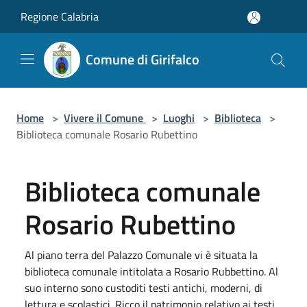
Salta al contenuto principale
Regione Calabria
Comune di Girifalco
Home
>
Vivere il Comune
>
Luoghi
>
Biblioteca
>
Biblioteca comunale Rosario Rubettino
Biblioteca comunale
Rosario Rubettino
Al piano terra del Palazzo Comunale vi è situata la
biblioteca comunale intitolata a Rosario Rubbettino. Al
suo interno sono custoditi testi antichi, moderni, di
lettura e scolastici. Ricco il patrimonio relativo ai testi