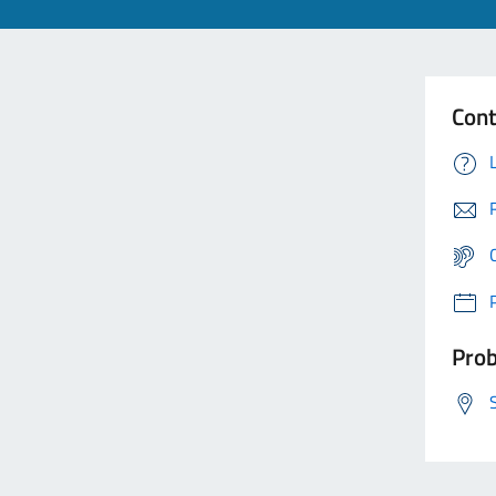
Cont
Prob