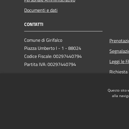
Documenti e dati
CONTATTI
Comune di Girifalco
Prenotaz
Piazza Umberto I - 1 - 88024
Segnalazi
Codice Fiscale: 00297440794
Leggi le 
Partita IVA: 00297440794
Richiesta
PEC:
protocollo.girifalco@asmepec.it
Questo sito 
Centralino Unico:
+39 0968 749017
alla navig