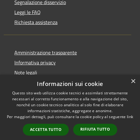
Segnalazione disservizio
Leggi le FAQ
Richiesta assistenza
Amministrazione trasparente
Informativa privacy
Note legali
×
Dichiarazione di accessibilità
Informazioni sui cookie
Questo sito web utilizza cookie tecnici e assimilati strettamente
necessari al corretto funzionamento e alla navigazione del sito,
nonché un cookie tecnico analitico al solo fine di elaborare
informazioni statistiche, aggregate e anonime.
RSS
Copyright © 2026 • Comune di
Per maggiori dettagli, può consultare la cookie policy al seguente
link
Accessibilità
Girifalco • Powered by
Privacy
Municipium
Accesso
•
RIFIUTA TUTTO
ACCETTA TUTTO
Cookie
redazione