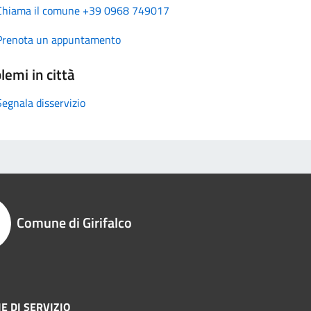
Chiama il comune +39 0968 749017
Prenota un appuntamento
lemi in città
Segnala disservizio
Comune di Girifalco
E DI SERVIZIO