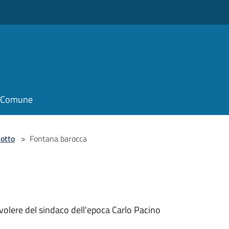
il Comune
otto
>
Fontana barocca
r volere del sindaco dell'epoca Carlo Pacino