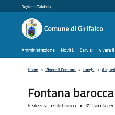
Salta al contenuto principale
Regione Calabria
Comune di Girifalco
Amministrazione
Novità
Servizi
Vivere 
Home
>
Vivere il Comune
>
Luoghi
>
Acqued
Fontana barocca
Realizzata in stile barocco nel XVII secolo pe