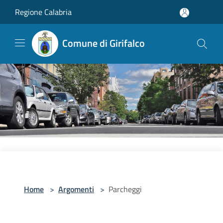
Salta al contenuto principale
Regione Calabria
Comune di Girifalco
Home
>
Argomenti
>
Parcheggi