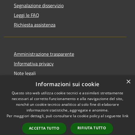
Segnalazione disservizio
Leggi le FAQ
Richiesta assistenza
Amministrazione trasparente
Informativa privacy
Note legali
×
Dichiarazione di accessibilità
Informazioni sui cookie
Questo sito web utilizza cookie tecnici e assimilati strettamente
necessari al corretto funzionamento e alla navigazione del sito,
nonché un cookie tecnico analitico al solo fine di elaborare
informazioni statistiche, aggregate e anonime.
RSS
Copyright © 2026 • Comune di
Per maggiori dettagli, può consultare la cookie policy al seguente
link
Accessibilità
Girifalco • Powered by
Privacy
Municipium
Accesso
•
RIFIUTA TUTTO
ACCETTA TUTTO
Cookie