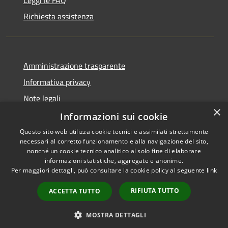
Richiesta assistenza
Amministrazione trasparente
Informativa privacy
Note legali
×
Dichiarazione di accessibilità
Informazioni sui cookie
Questo sito web utilizza cookie tecnici e assimilati strettamente
necessari al corretto funzionamento e alla navigazione del sito,
nonché un cookie tecnico analitico al solo fine di elaborare
informazioni statistiche, aggregate e anonime.
RSS
Copyright © 2026 • Comune di
Per maggiori dettagli, può consultare la cookie policy al seguente
link
Accessibilità
Girifalco • Powered by
Privacy
Municipium
Accesso
•
RIFIUTA TUTTO
ACCETTA TUTTO
Cookie
redazione
Mappa del sito
MOSTRA DETTAGLI