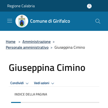
Salta al contenuto principale
Regione Calabria
Comune di Girifalco
Home
>
Amministrazione
>
Personale amministrativo
>
Giuseppina Cimino
Giuseppina Cimino
Condividi
Vedi azioni
INDICE DELLA PAGINA